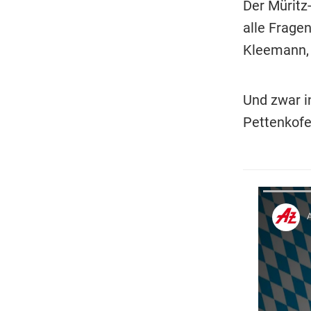
Der Müritz
alle Frage
Kleemann, E
Und zwar i
Pettenkofer