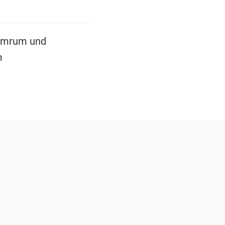
 Amrum und
m