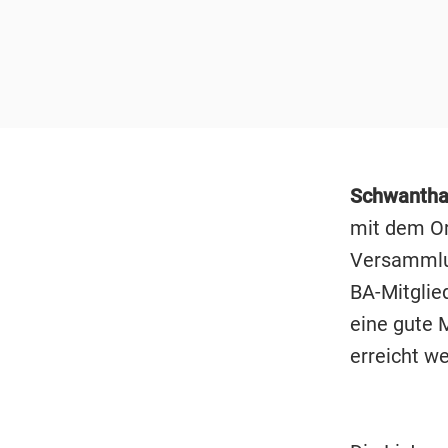
Schwantha
mit dem Or
Versammlu
BA-Mitglie
eine gute 
erreicht w