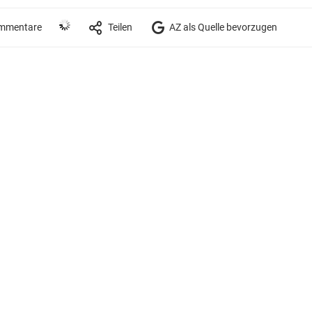
mmentare
Teilen
AZ als Quelle bevorzugen