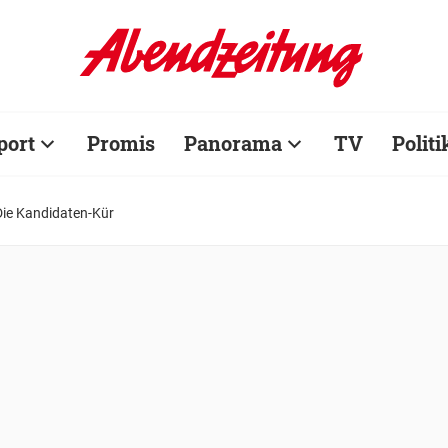
port
Promis
Panorama
TV
Politi
Die Kandidaten-Kür