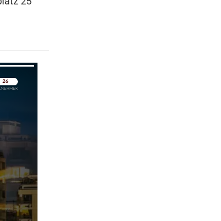
latz 25
pringen
pringen