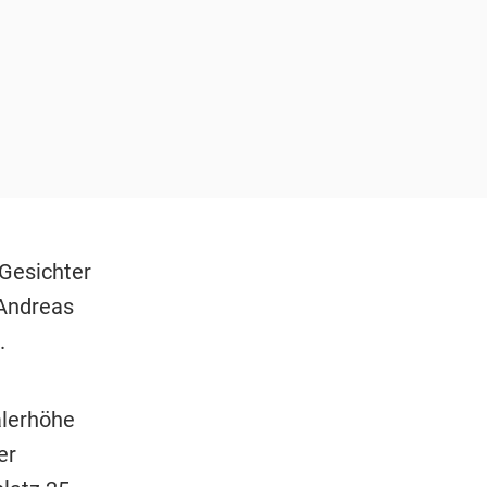
 Gesichter
 Andreas
.
lerhöhe
er