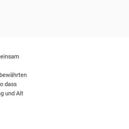
meinsam
 bewährten
so dass
g und Alt