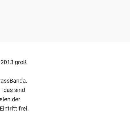
 2013 groß
d
BrassBanda.
– das sind
elen der
Eintritt frei.