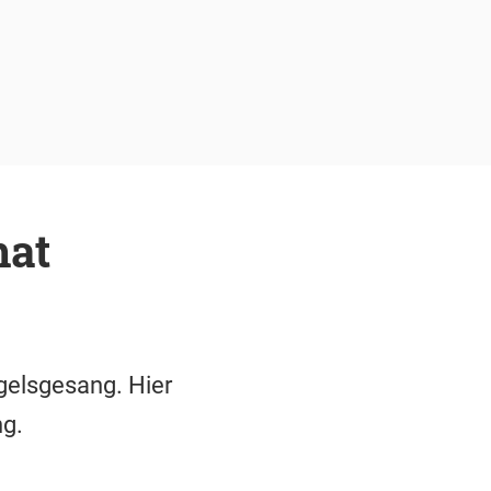
hat
elsgesang. Hier
ng.