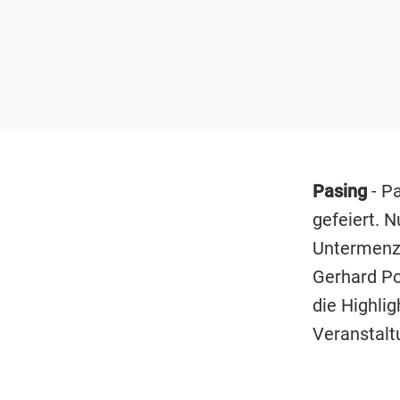
Pasing
- Pa
gefeiert. 
Untermenzi
Gerhard Po
die Highli
Veranstalt