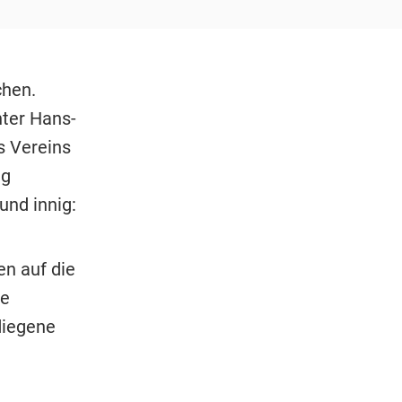
chen.
ter Hans-
s Vereins
ng
und innig:
en auf die
te
diegene