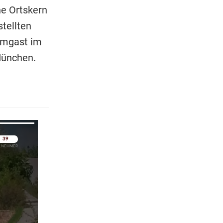
he Ortskern
tellten
mmgast im
 München.
pringen