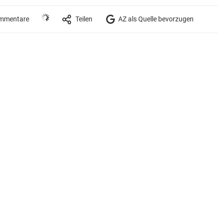
mmentare
Teilen
AZ als Quelle bevorzugen