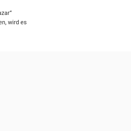
azar“
en, wird es