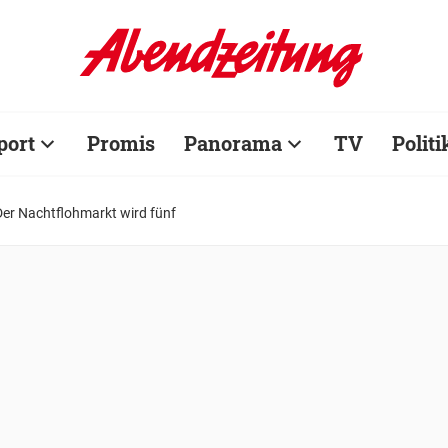
port
Promis
Panorama
TV
Politi
Der Nachtflohmarkt wird fünf