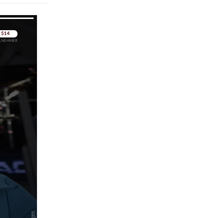
pringen
pringen