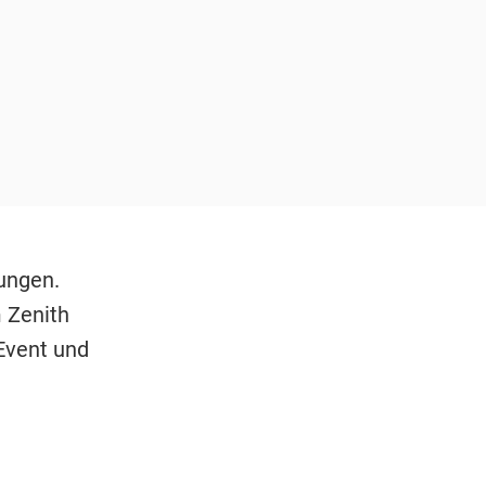
ungen.
 Zenith
Event und