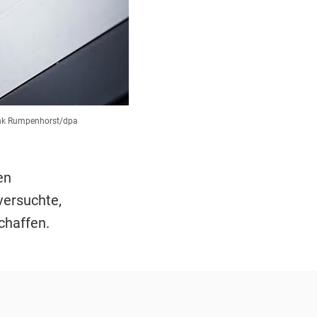
nk Rumpenhorst/dpa
en
ersuchte,
chaffen.