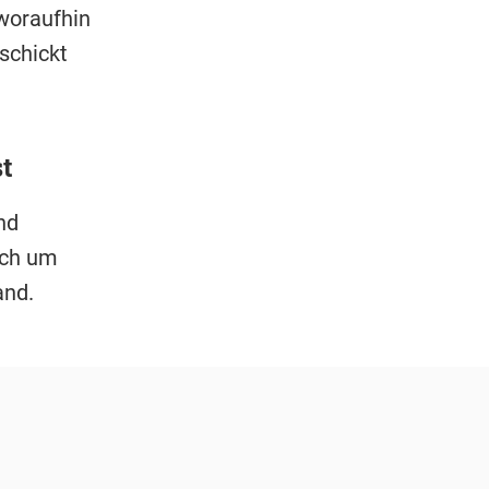
 woraufhin
schickt
t
nd
ich um
and.