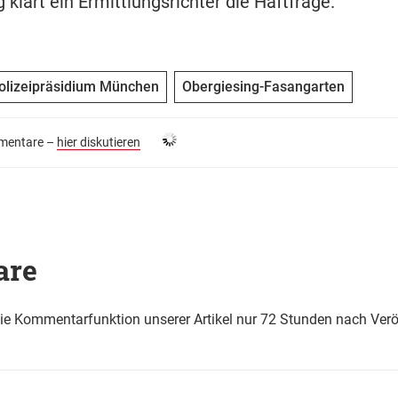
klärt ein Ermittlungsrichter die Haftfrage.
olizeipräsidium München
Obergiesing-Fasangarten
entare –
hier diskutieren
are
die Kommentarfunktion unserer Artikel nur 72 Stunden nach Verö