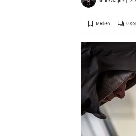
André Wagner
|
18. 
Merken
0
Ko