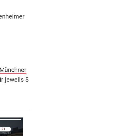
senheimer
Münchner
r jeweils 5
pringen