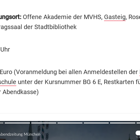
ungsort:
Offene Akademie der MVHS,
Gasteig
, Ro
tragssaal der Stadtbibliothek
Uhr
Euro (Voranmeldung bei allen Anmeldestellen der
schule
unter der Kursnummer BG 6 E, Restkarten fü
r Abendkasse)
Übers