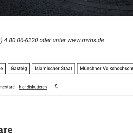
9) 4 80 06-6220 oder unter
www.mvhs.de
de
Gasteig
Islamischer Staat
Münchner Volkshochsch
entare –
hier diskutieren
are