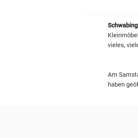
Schwabing
Kleinmöbel
vieles, vie
Am Samstag
haben geöf