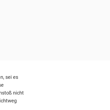
, sei es
se
nstoß nicht
lichtweg