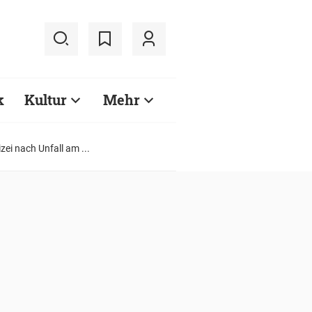
k
Kultur
Mehr
zei nach Unfall am ...