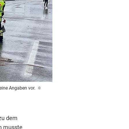
keine Angaben vor.
©
 zu dem
ch musste