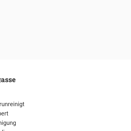
gasse
runreinigt
bert
nigung