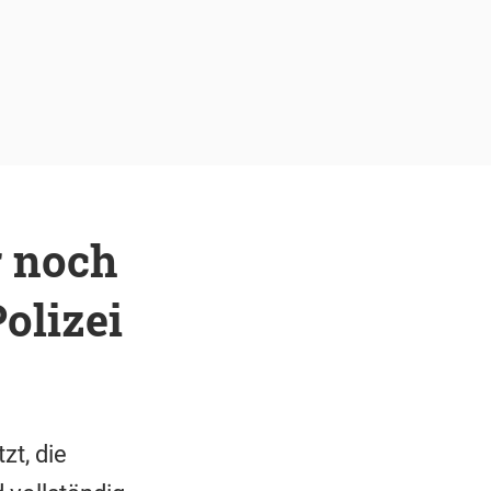
r noch
olizei
zt, die