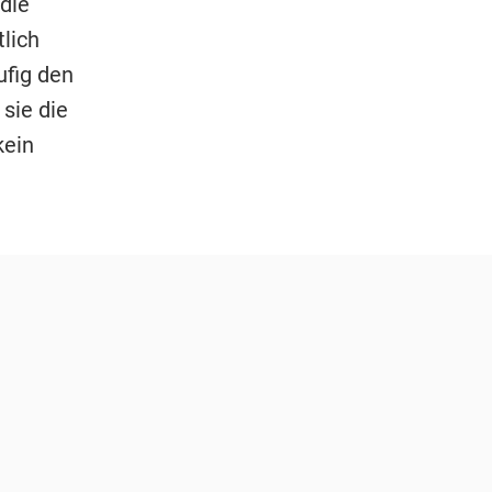
die
lich
ufig den
sie die
kein