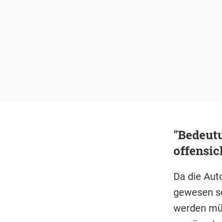
"Bedeut
offensic
Da die Aut
gewesen se
werden müs