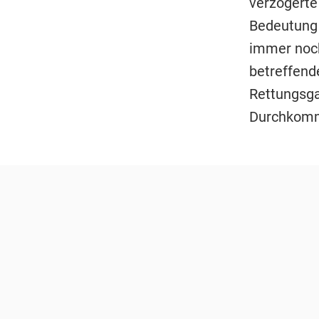
verzögerte
Bedeutung 
immer noch
betreffend
Rettungsga
Durchkomm