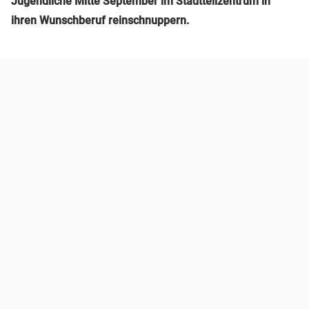
Jugendliche Mitte September im Stadtteilzentrum in
ihren Wunschberuf reinschnuppern.