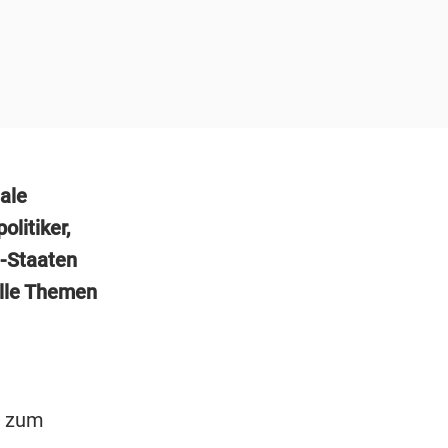
ale
olitiker,
O-Staaten
lle Themen
s zum