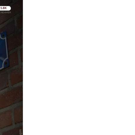
pringen
pringen