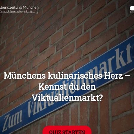
Übers
Übers