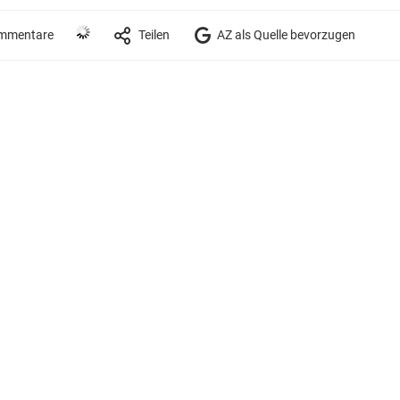
mmentare
Teilen
AZ als Quelle bevorzugen