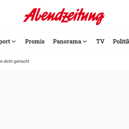
port
Promis
Panorama
TV
Politi
n dicht gemacht