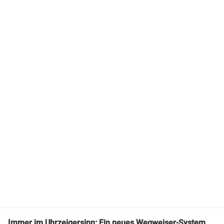
Immer im Uhrzeigersinn: Ein neues Wegweiser-System