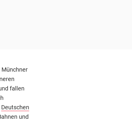
m Münchner
neren
und fallen
ch
r
Deutschen
 Bahnen und