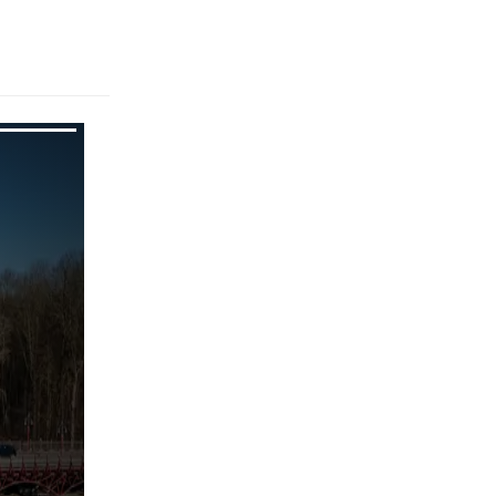
pringen
pringen