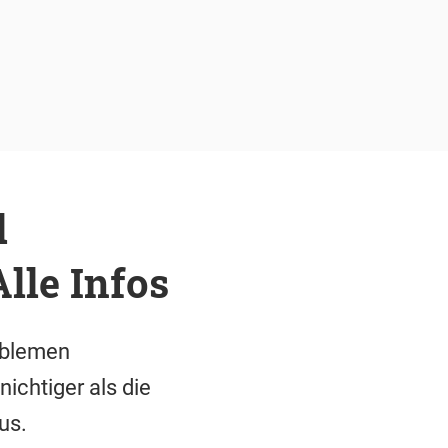
d
lle Infos
oblemen
ichtiger als die
us.