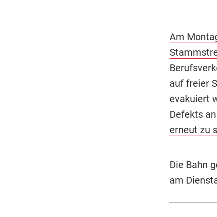
Am Montag 
Stammstr
Berufsverk
auf freier
evakuiert 
Defekts an
erneut zu 
Die Bahn g
am Diensta