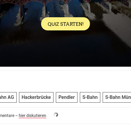
ahn AG
Hackerbrücke
Pendler
S-Bahn
S-Bahn Mün
entare –
hier diskutieren