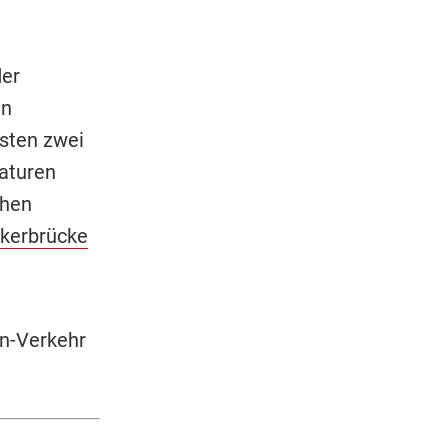
der
en
sten zwei
aturen
chen
kerbrücke
hn-Verkehr