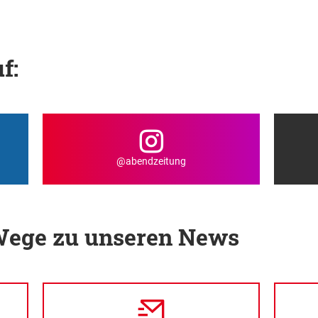
f:
@abendzeitung
 Wege zu unseren News