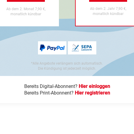
Ab dem 2. Jahr 7,90 €,
Ab dem 2. Monat 7,90 €,
monatlich kündbar
monatlich kündbar
*Alle Angebote verlängern sich automatisch.
Die Kündigung ist jederzeit möglich.
Bereits Digital-Abonnent?
Hier einloggen
Bereits Print-Abonnent?
Hier registrieren