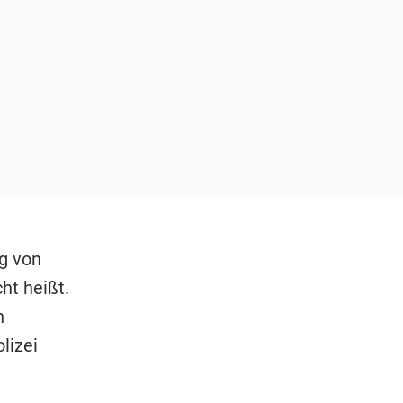
g von
ht heißt.
n
lizei