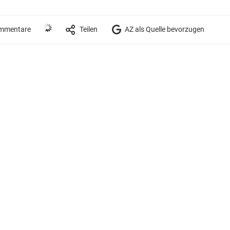
mmentare
Teilen
AZ als Quelle bevorzugen