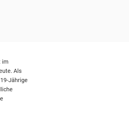
t im
ute. Als
 19-Jährige
liche
ie