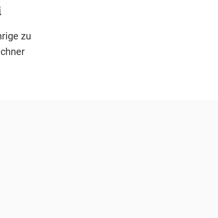
i
rige zu
nchner