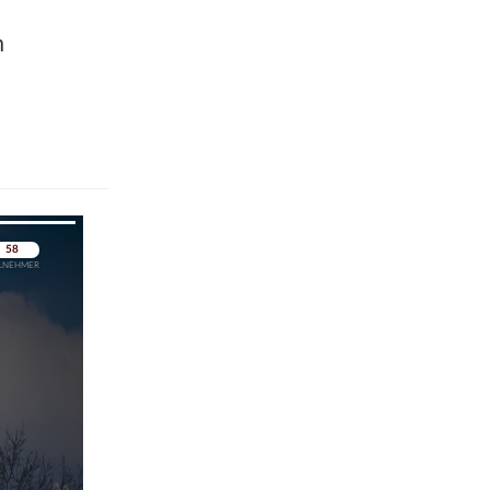
n
pringen