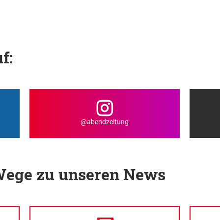
f:
@abendzeitung
 Wege zu unseren News