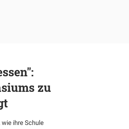
ssen":
asiums zu
gt
 wie ihre Schule