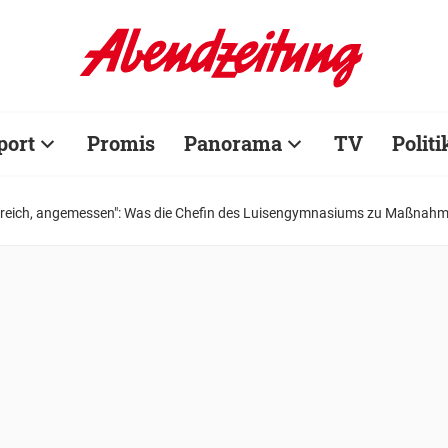
port
Promis
Panorama
TV
Politi
lfreich, angemessen": Was die Chefin des Luisengymnasiums zu Maßnah