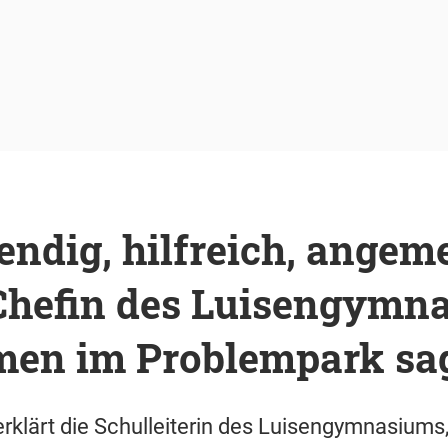
ndig, hilfreich, angeme
Chefin des Luisengymn
n im Problempark sa
erklärt die Schulleiterin des Luisengymnasiums,