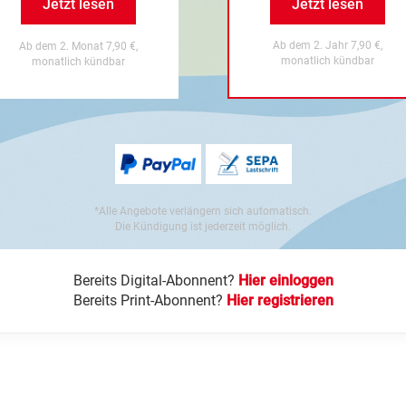
Jetzt lesen
Jetzt lesen
Ab dem 2. Jahr 7,90 €,
Ab dem 2. Monat 7,90 €,
monatlich kündbar
monatlich kündbar
*Alle Angebote verlängern sich automatisch.
Die Kündigung ist jederzeit möglich.
Bereits Digital-Abonnent?
Hier einloggen
Bereits Print-Abonnent?
Hier registrieren