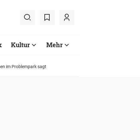
k
Kultur
Mehr
men im Problempark sagt