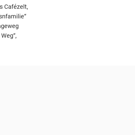
s Cafézelt,
snfamilie“
lageweg
e Weg“,