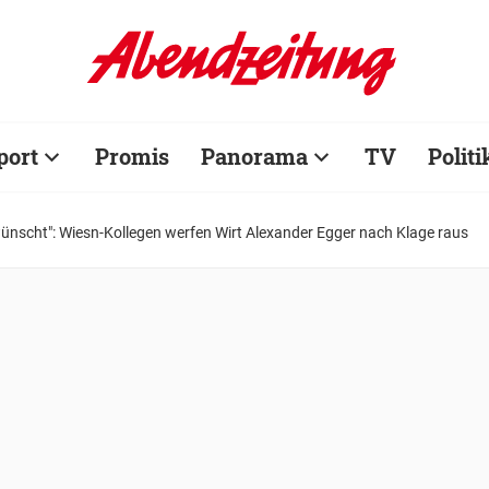
port
Promis
Panorama
TV
Politi
ünscht": Wiesn-Kollegen werfen Wirt Alexander Egger nach Klage raus