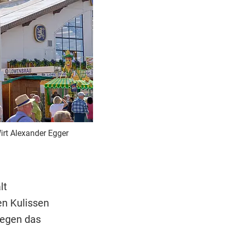
irt Alexander Egger
lt
en Kulissen
gegen das