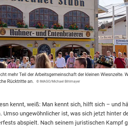
cht mehr Teil der Arbeitsgemeinschaft der kleinen Wiesnzelte. W
he Rücktritte an.
© IMAGO/Michael Bihlmayer
sn kennt, weiß: Man kennt sich, hilft sich – und hä
Umso ungewöhnlicher ist, was sich jetzt hinter d
rfests abspielt. Nach seinem juristischen Kampf 