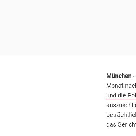
München
-
Monat nach
und die Pol
auszuschlie
beträchtli
das Gerich