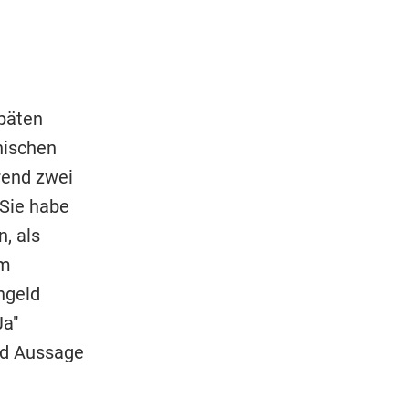
päten
nischen
rend zwei
 Sie habe
, als
em
ngeld
Ja"
nd Aussage