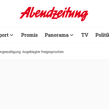
port
Promis
Panorama
TV
Politi
rgewaltigung: Angeklagter freigesprochen