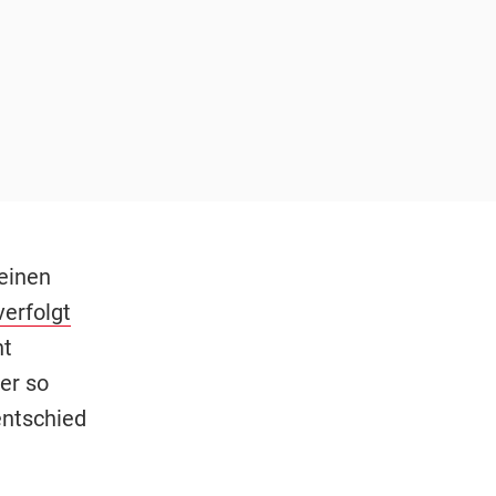
einen
verfolgt
ht
er so
entschied