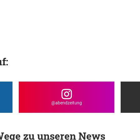
f:
@abendzeitung
 Wege zu unseren News