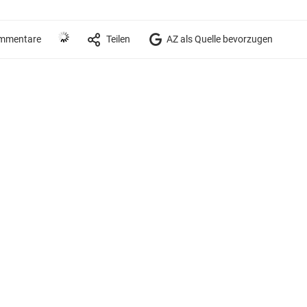
mmentare
Teilen
AZ als Quelle bevorzugen