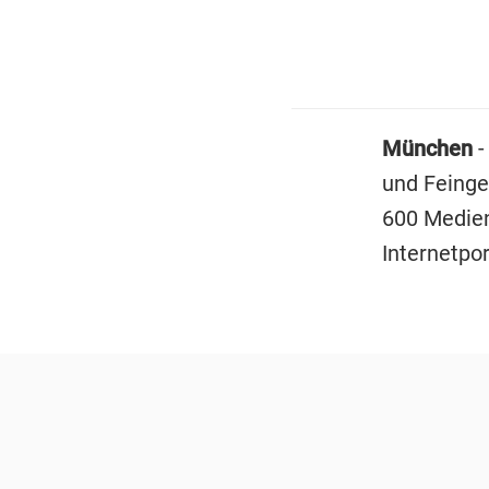
München
-
und Feingei
600 Medienp
Internetpo