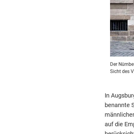
Der Nürnber
Sicht des V
In Augsbur
benannte S
männlichen
auf die Em
berücksich