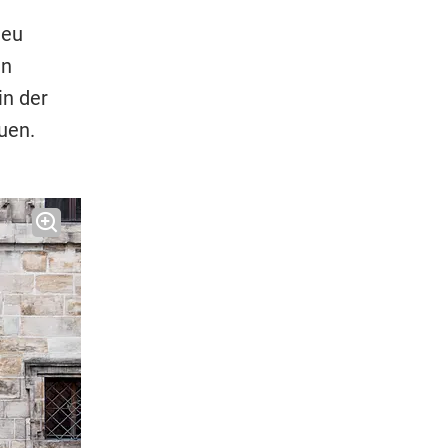
neu
en
in der
auen.