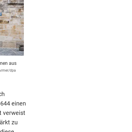
onen aus
Armer/dpa
ch
 644 einen
t verweist
ärkt zu
 diese