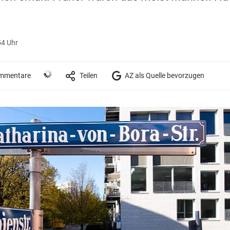
54 Uhr
mmentare
Teilen
AZ als Quelle bevorzugen