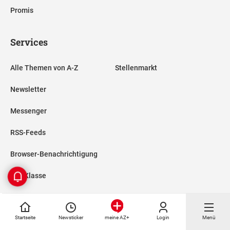
Promis
Services
Alle Themen von A-Z
Stellenmarkt
Newsletter
Messenger
RSS-Feeds
Browser-Benachrichtigung
Ess-Klasse
Vorteilswelt
Startseite
Newsticker
Login
Menü
Spielplan, Kader FC Bayern
meine AZ+