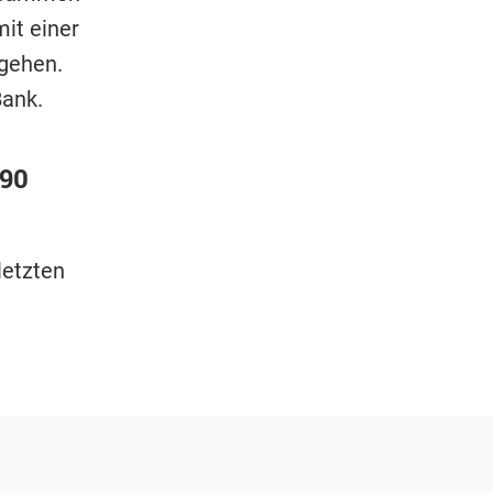
mit einer
 gehen.
Bank.
 90
letzten