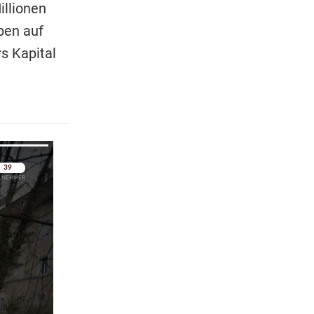
illionen
ben auf
s Kapital
pringen