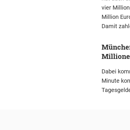
vier Millio
Million Eu
Damit zahl
München 
Million
Dabei komm
Minute kon
Tagesgelde