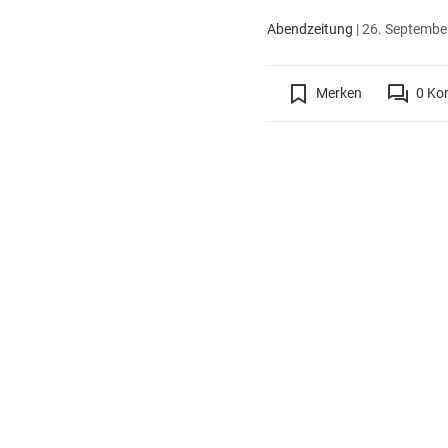
Abendzeitung
|
26. September
Merken
0
Ko