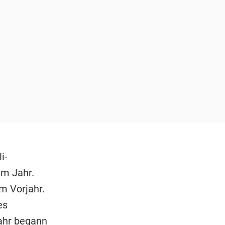
i-
em Jahr.
m Vorjahr.
es
ahr begann