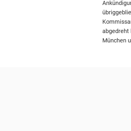
Ankündigung
übriggebli
Kommissar 
abgedreht 
München u