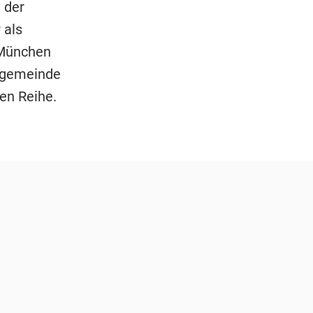
 der
r als
 München
usgemeinde
ten Reihe.