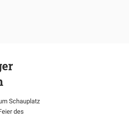
ger
m
zum Schauplatz
Feier des