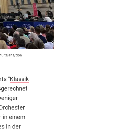
chultejans/dpa
ts "
Klassik
sgerechnet
weniger
 Orchester
r in einem
s in der