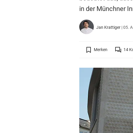
in der Münchner In
Jan Krattiger
|
05. A
Merken
14
K