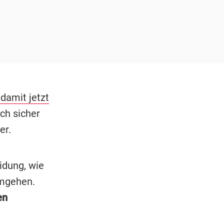
 damit jetzt
ch sicher
er.
idung, wie
umgehen.
en