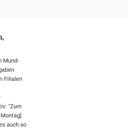
n,
en Mund-
gaben
 Filialen
e
tiv: "Zum
m Montag]
 es auch so