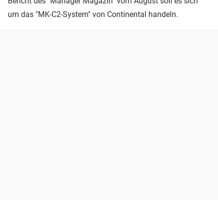
Bericht des "Manager Magazin" vom August soll es sich
um das "MK-C2-System" von Continental handeln.