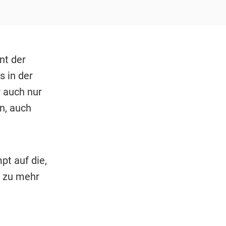
nt der
 in der
r auch nur
n, auch
pt auf die,
r zu mehr