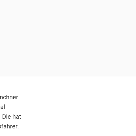
ünchner
al
 Die hat
fahrer.