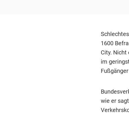
Schlechtes 
1600 Befra
City. Nicht
im gerings
Fußgänger 
Bundesver
wie er sag
Verkehrsko