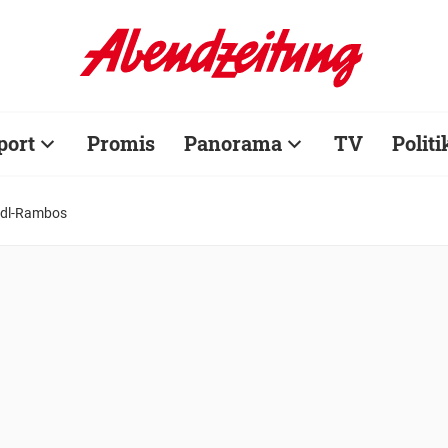
port
Promis
Panorama
TV
Politi
adl-Rambos