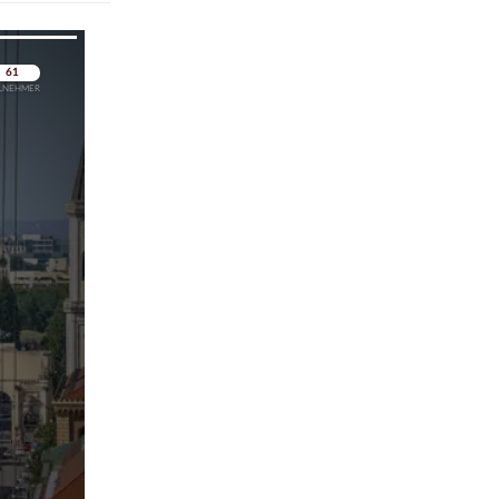
pringen
pringen