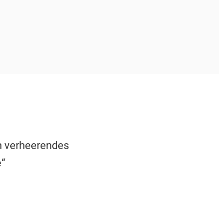
in verheerendes
e“