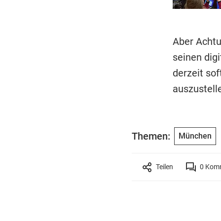
Aber Achtu
seinen dig
derzeit so
auszustell
Themen:
München
Teilen
0
Komm