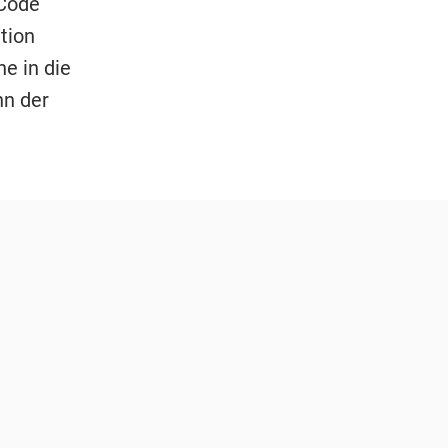
-Code
tion
e in die
nn der