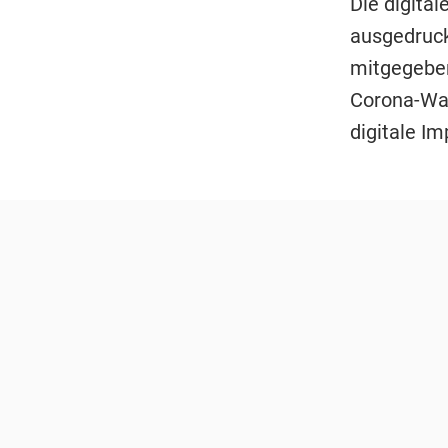
Die digita
ausgedruck
mitgegeben
Corona-War
digitale Im