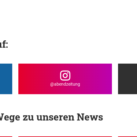
f:
@abendzeitung
 Wege zu unseren News