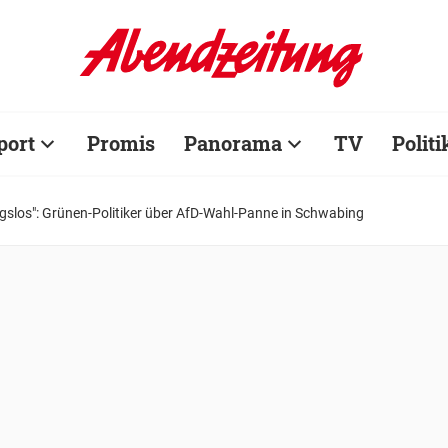
port
Promis
Panorama
TV
Politi
gslos": Grünen-Politiker über AfD-Wahl-Panne in Schwabing