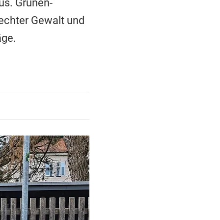
us. Grünen-
rechter Gewalt und
äge.