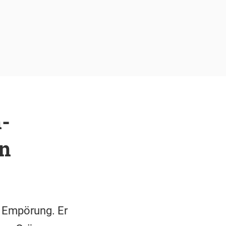
n-
in
 Empörung. Er