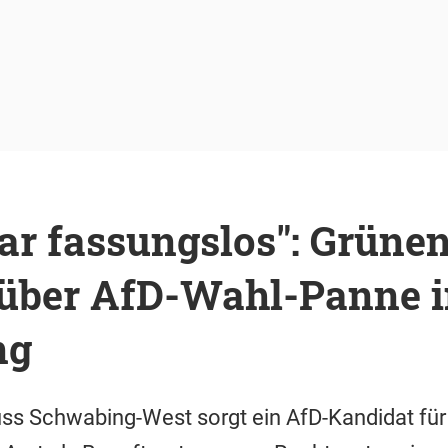
ar fassungslos": Grüne
r über AfD-Wahl-Panne 
ng
ss Schwabing-West sorgt ein AfD-Kandidat für