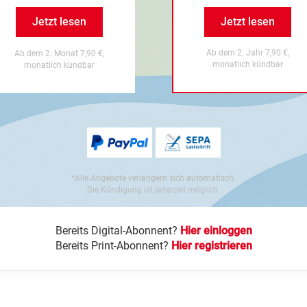
Jetzt lesen
Jetzt lesen
Ab dem 2. Jahr 7,90 €,
Ab dem 2. Monat 7,90 €,
monatlich kündbar
monatlich kündbar
*Alle Angebote verlängern sich automatisch.
Die Kündigung ist jederzeit möglich.
Bereits Digital-Abonnent?
Hier einloggen
Bereits Print-Abonnent?
Hier registrieren