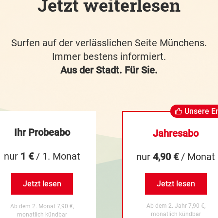
Jetzt weiterlesen
Surfen auf der verlässlichen Seite Münchens.
Immer bestens informiert.
Aus der Stadt. Für Sie.
Unsere E
Ihr Probeabo
Jahresabo
nur
1 €
/ 1. Monat
nur
4,90 €
/ Monat
Jetzt lesen
Jetzt lesen
Ab dem 2. Jahr 7,90 €,
Ab dem 2. Monat 7,90 €,
monatlich kündbar
monatlich kündbar