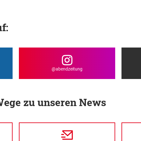
f:
@abendzeitung
 Wege zu unseren News