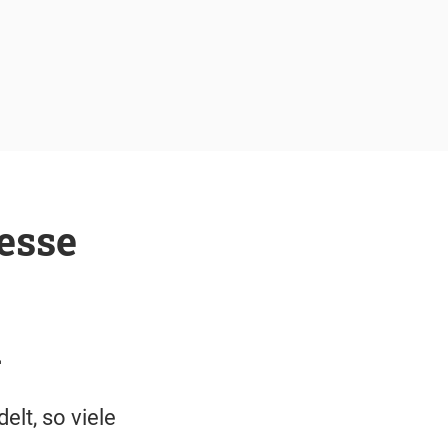
esse
n
lt, so viele