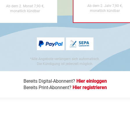
Ab dem 2. Jahr 7,90 €,
Ab dem 2. Monat 7,90 €,
monatlich kündbar
monatlich kündbar
*Alle Angebote verlängern sich automatisch.
Die Kündigung ist jederzeit möglich.
Bereits Digital-Abonnent?
Hier einloggen
Bereits Print-Abonnent?
Hier registrieren