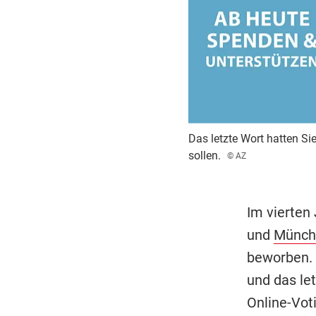
Das letzte Wort hatten Si
sollen.
© AZ
Im vierten
und
Münch
beworben. D
und das le
Online-Vot