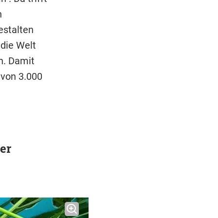
h
estalten
 die Welt
n. Damit
 von 3.000
er