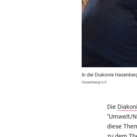
In der Diakonie Hasenber
Hasenbergl e.V.
Die
Diakon
"Umwelt/Nac
diese Them
zu dem The