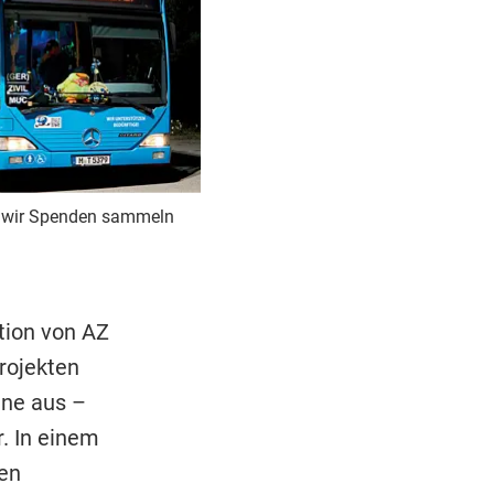
te wir Spenden sammeln
tion von AZ
Projekten
ine aus –
. In einem
den