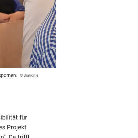
spornen.
© Diakonie
ilität für
es Projekt
. Da trifft