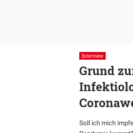
Interview
Grund zur
Infektio
Coronawe
Soll ich mich impf