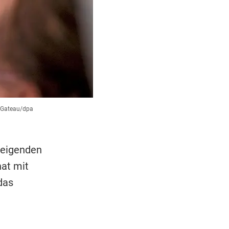
 Gateau/dpa
teigenden
hat mit
das