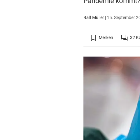
Pandemie kommt? D
Ralf Müller
|
15. September 20
Merken
32
K