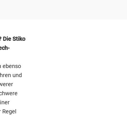
 Die Stiko
ech-
h ebenso
ahren und
hwerer
schwere
iner
r Regel