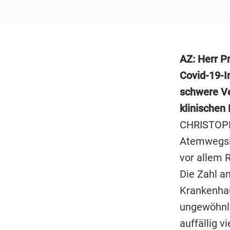
AZ: Herr P
Covid-19-I
schwere Ve
klinischen 
CHRISTOPH 
Atemwegsin
vor allem R
Die Zahl a
Krankenhau
ungewöhnli
auffällig 