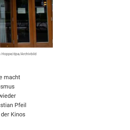
 Hoppe/dpa/Archivbild
se macht
mismus
 wieder
stian Pfeil
 der Kinos