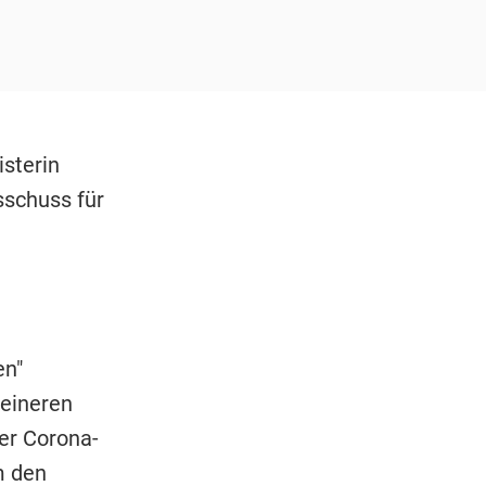
isterin
sschuss für
en"
leineren
der Corona-
m den