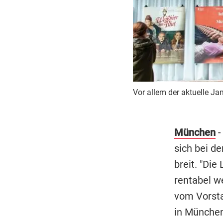
Vor allem der aktuelle J
München
-
sich bei d
breit. "Die
rentabel we
vom Vorsta
in München