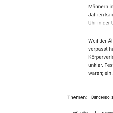
Männern in
Jahren kam
Uhr in der
Weil der Ä
verpasst ha
Körperverle
unklar. Fes
waren; ein
Themen:
Bundespoliz
Teilen
0
Komm