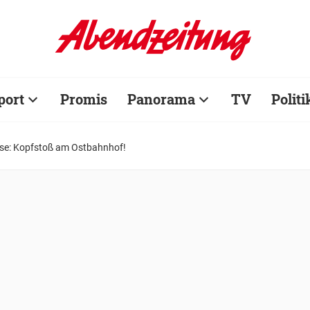
port
Promis
Panorama
TV
Politi
se: Kopfstoß am Ostbahnhof!