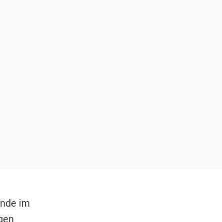
unde im
ngen