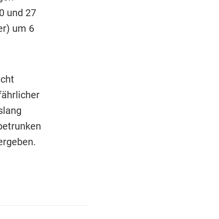
0 und 27
er) um 6
icht
ährlicher
slang
 betrunken
 ergeben.