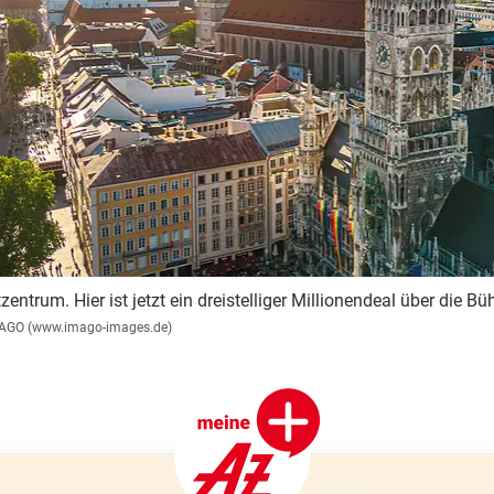
entrum. Hier ist jetzt ein dreistelliger Millionendeal über die B
AGO (www.imago-images.de)