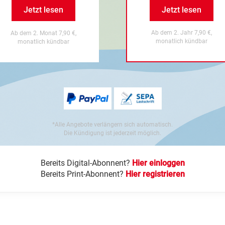
Jetzt lesen
Jetzt lesen
Ab dem 2. Jahr 7,90 €,
Ab dem 2. Monat 7,90 €,
monatlich kündbar
monatlich kündbar
*Alle Angebote verlängern sich automatisch.
Die Kündigung ist jederzeit möglich.
Bereits Digital-Abonnent?
Hier einloggen
Bereits Print-Abonnent?
Hier registrieren