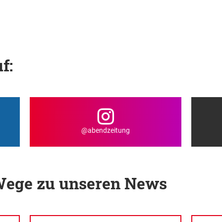
f:
@abendzeitung
 Wege zu unseren News