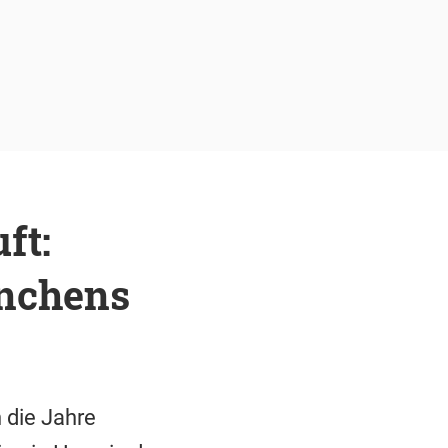
ft:
nchens
 die Jahre