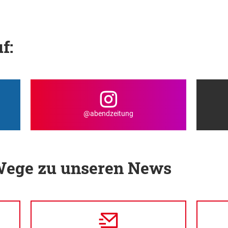
f:
@abendzeitung
 Wege zu unseren News