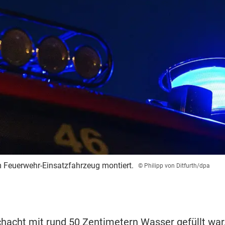
em Feuerwehr-Einsatzfahrzeug montiert.
© Philipp von Ditfurth/dpa
chacht mit rund 50 Zentimetern Wasser gefüllt war