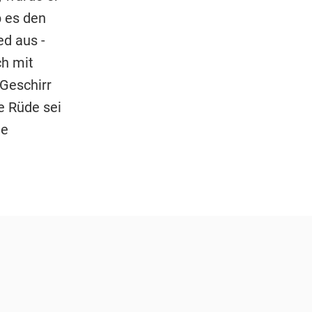
b es den
ed aus -
ch mit
 Geschirr
e Rüde sei
ie