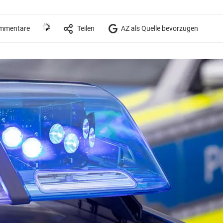
mmentare
Teilen
AZ als Quelle bevorzugen