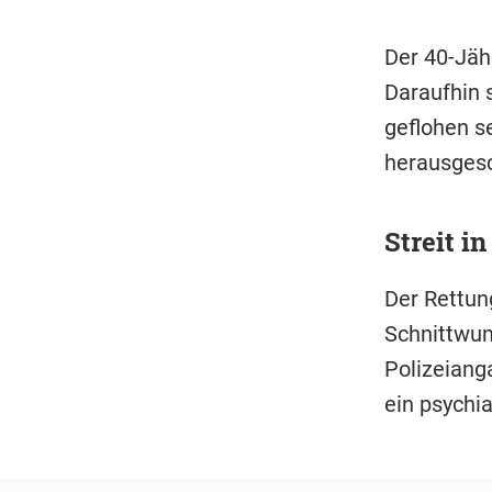
Der 40-Jäh
Daraufhin 
geflohen s
herausges
Streit i
Der Rettun
Schnittwun
Polizeiang
ein psychi