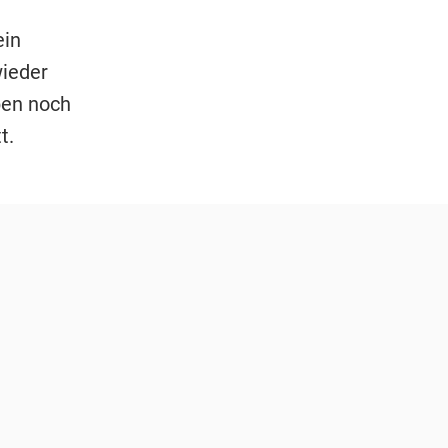
ein
ieder
ben noch
t.