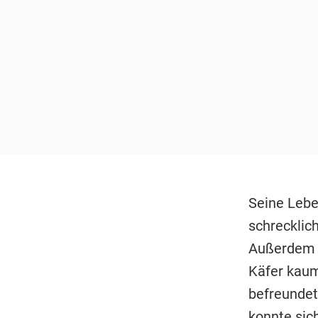
Seine Lebe
schrecklich
Außerdem s
Käfer kaum
befreundete
konnte sic