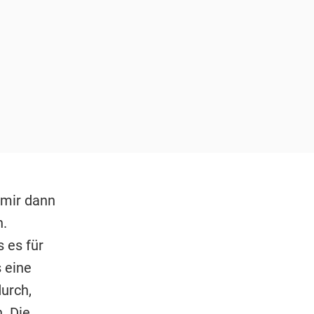
 mir dann
n.
 es für
 eine
durch,
. Die