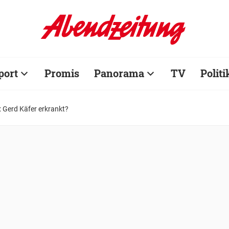
port
Promis
Panorama
TV
Politi
 Gerd Käfer erkrankt?