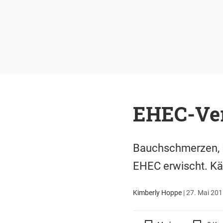
EHEC-Ver
Bauchschmerzen, In
EHEC erwischt. Käf
Kimberly Hoppe
|
27. Mai 201