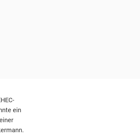
EHEC-
nnte ein
einer
ckermann.