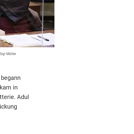
Sigi Müller
) begann
ekam in
terie. Adul
rückung