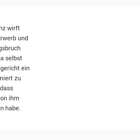
z wirft
Erwerb und
gsbruch
a selbst
ericht ein
miert zu
 dass
von ihm
n habe.