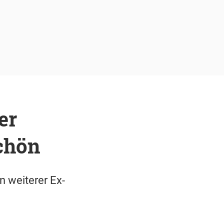
er
chön
 weiterer Ex-