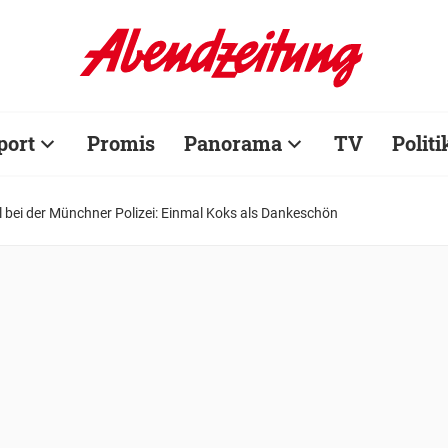
port
Promis
Panorama
TV
Politi
 bei der Münchner Polizei: Einmal Koks als Dankeschön