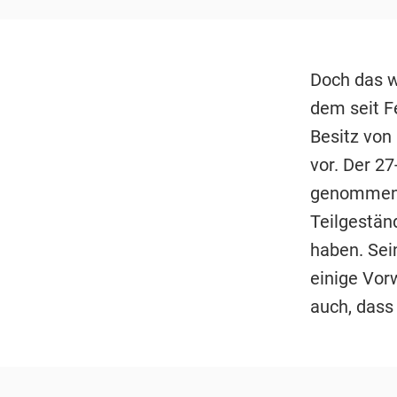
Doch das w
dem seit F
Besitz von
vor. Der 2
genommen h
Teilgestän
haben. Sei
einige Vor
auch, dass