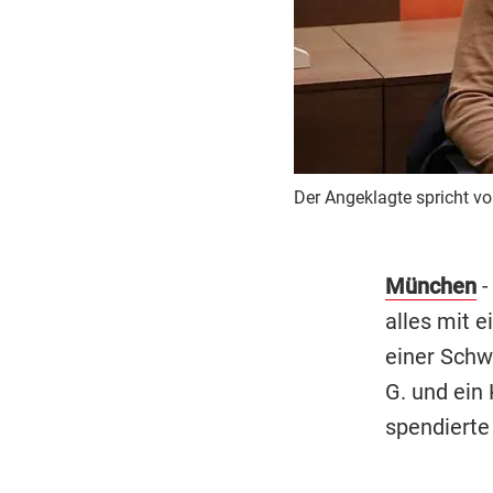
Der Angeklagte spricht v
München
-
alles mit e
einer Schwa
G. und ein
spendierte 