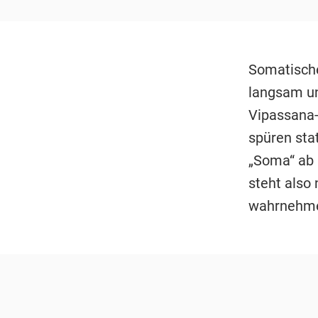
Somatische
langsam un
Vipassana-M
spüren stat
„Soma“ ab 
steht also
wahrnehm