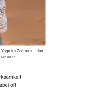
n Yoga im Zentrum – das
n Kuhlmann
erksamkeit
abei oft