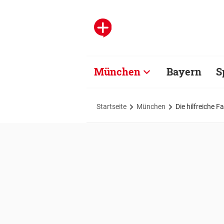
München
Bayern
S
Startseite
München
Die hilfreiche 