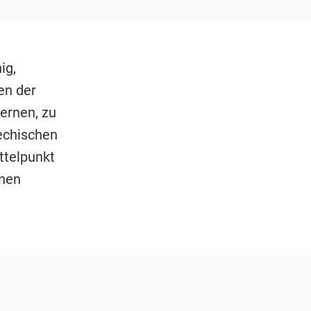
ig,
en der
lernen, zu
iechischen
ttelpunkt
nnen