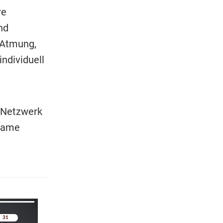
re
nd
 Atmung,
ndividuell
s Netzwerk
tsame