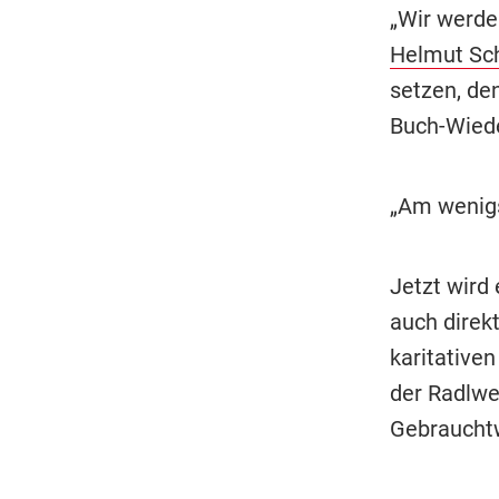
„Wir werde
Helmut Sc
setzen, de
Buch-Wiede
„Am wenigs
Jetzt wird
auch direk
karitative
der Radlwe
Gebrauchtw