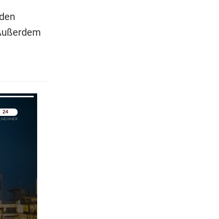
 den
 Außerdem
pringen