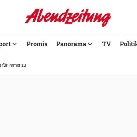
port
Promis
Panorama
TV
Politi
bt für immer zu