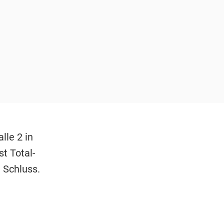
le 2 in
t Total-
 Schluss.