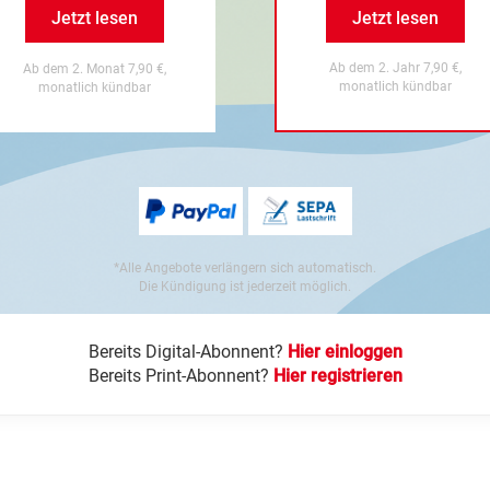
Jetzt lesen
Jetzt lesen
Ab dem 2. Jahr 7,90 €,
Ab dem 2. Monat 7,90 €,
monatlich kündbar
monatlich kündbar
*Alle Angebote verlängern sich automatisch.
Die Kündigung ist jederzeit möglich.
Bereits Digital-Abonnent?
Hier einloggen
Bereits Print-Abonnent?
Hier registrieren