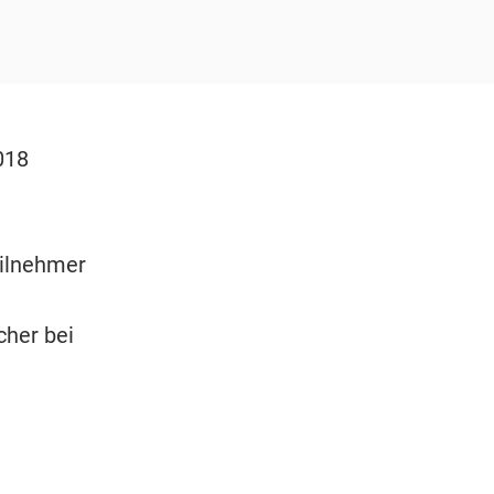
018
eilnehmer
echer bei