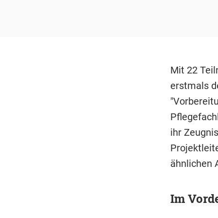
Mit 22 Tei
erstmals d
"Vorbereit
Pflegefach
ihr Zeugni
Projektleit
ähnlichen 
Im Vord