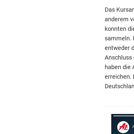
Das Kursan
anderem vo
konnten di
sammeln. I
entweder d
Anschluss 
haben die 
erreichen. 
Deutschlan