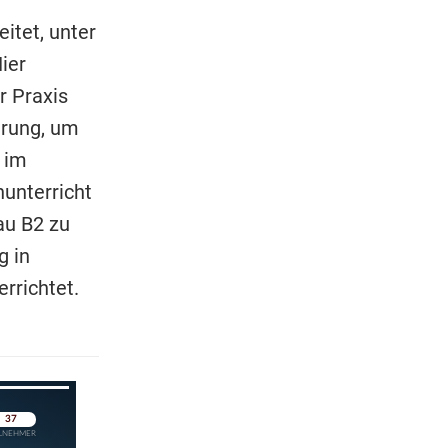
itet, unter
ier
r Praxis
erung, um
 im
unterricht
au B2 zu
g in
rrichtet.
pringen