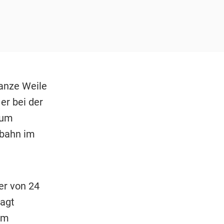
ganze Weile
er bei der
zum
fbahn im
er von 24
sagt
im