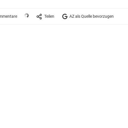
mmentare
Teilen
AZ als Quelle bevorzugen