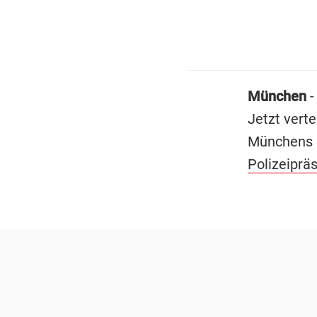
München
-
Jetzt vert
Münchens S
Polizeiprä