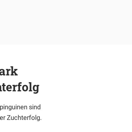
park
terfolg
pinguinen sind
er Zuchterfolg.