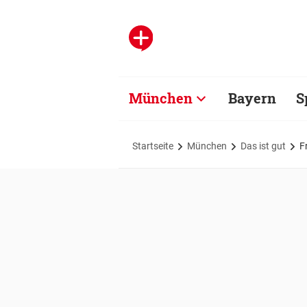
München
Bayern
S
Startseite
München
Das ist gut
F