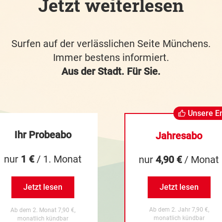
Jetzt weiterlesen
Surfen auf der verlässlichen Seite Münchens.
Immer bestens informiert.
Aus der Stadt. Für Sie.
Unsere E
Ihr Probeabo
Jahresabo
nur
1 €
/ 1. Monat
nur
4,90 €
/ Monat
Jetzt lesen
Jetzt lesen
Ab dem 2. Jahr 7,90 €,
Ab dem 2. Monat 7,90 €,
monatlich kündbar
monatlich kündbar