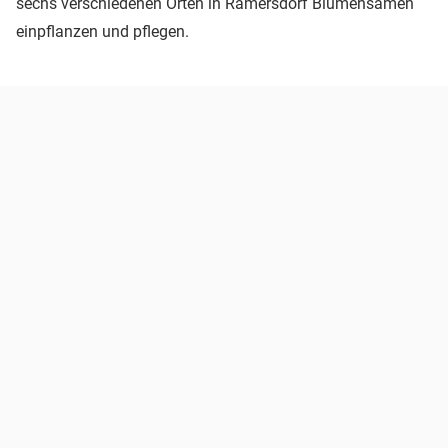
sechs verschiedenen Orten in Ramersdorf Blumensamen
einpflanzen und pflegen.