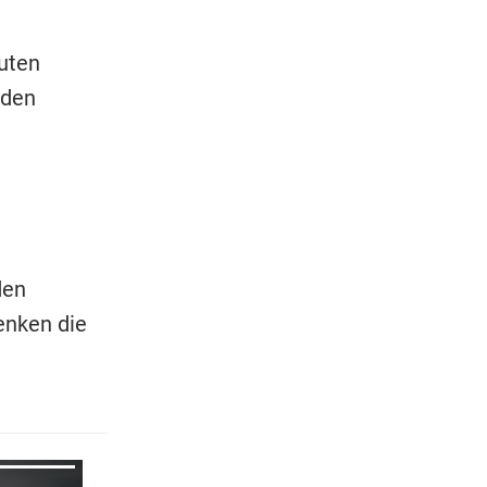
uten
 den
den
enken die