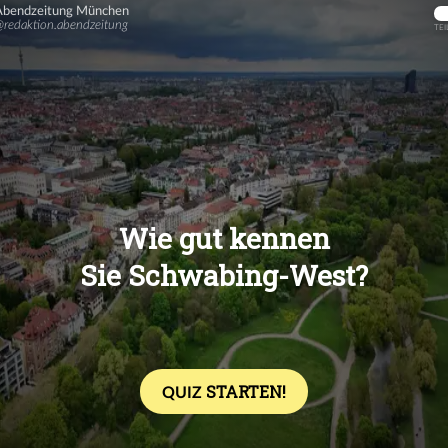
Übers
Übers