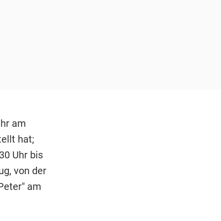
Uhr am
llt hat;
30 Uhr bis
ug, von der
 Peter" am