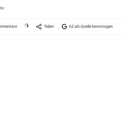
Uhr
mmentare
Teilen
AZ als Quelle bevorzugen