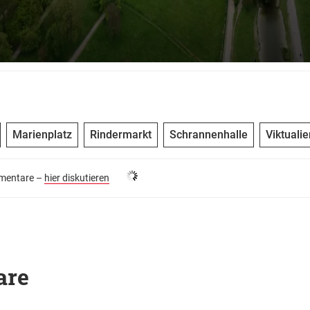
Marienplatz
Rindermarkt
Schrannenhalle
Viktuali
entare –
hier diskutieren
are