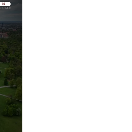
pringen
pringen