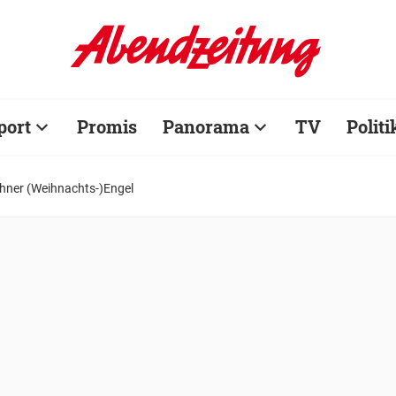
port
Promis
Panorama
TV
Politi
hner (Weihnachts-)Engel