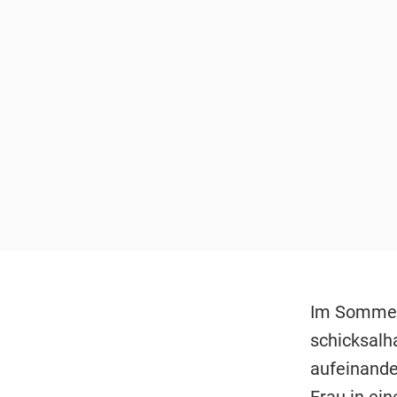
Im Sommer 
schicksalh
aufeinande
Frau in ei