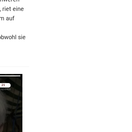
riet eine
m auf
obwohl sie
pringen