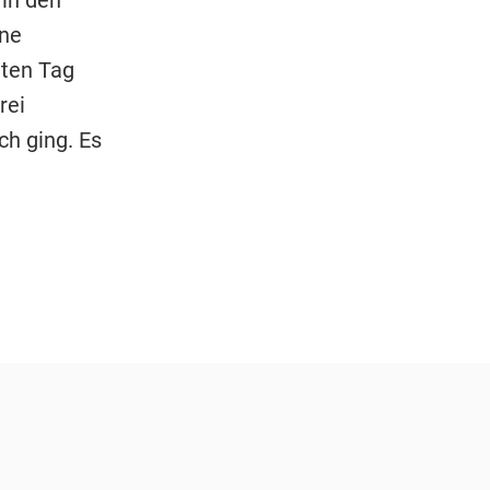
ine
tten Tag
rei
ch ging. Es