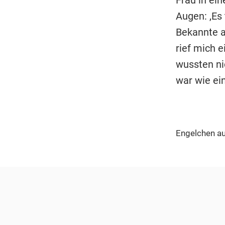
Augen: ,Es 
Bekannte a
rief mich e
wussten nic
war wie ei
Engelchen au