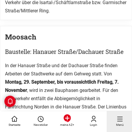
Verkehr über die Isartal-/Schäftlarnstraße bzw. Garmischer
Straße/Mittlerer Ring.
Moosach
Baustelle: Hanauer Straße/Dachauer Straße
In der Hanauer Straße und der Dachauer Straße finden
Arbeiten der Stadtwerke auf dem Gehweg statt. Von
Montag, 29. September, bis voraussichtlich Freitag, 7.
November
, wird in zwei Bauphasen gearbeitet. Für den
Autoverkehr entfällt die Abbiegemöglichkeit in
Fahrtrichtung Norden in die Hanauer Straße. Der Linienbus
wird über die Darmstädter Straße geführt. Für den Rad-
und Fußverkehr wird auf der Fahrbahn ein gesicherter Weg
Startseite
Newsticker
Login
Menü
meine AZ+
errichtet.