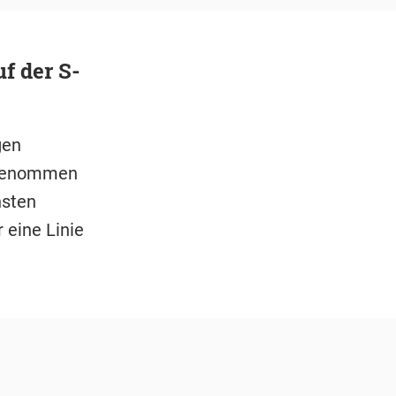
f der S-
gen
sgenommen
nsten
 eine Linie