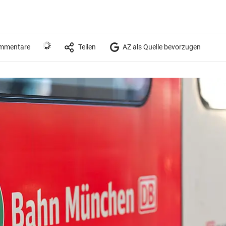
mmentare
Teilen
AZ als Quelle bevorzugen