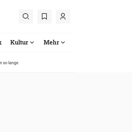
k
Kultur
Mehr
n so lange