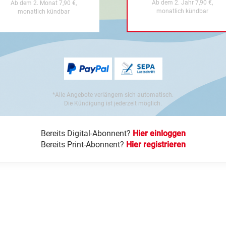
Ab dem 2. Jahr 7,90 €,
Ab dem 2. Monat 7,90 €,
monatlich kündbar
monatlich kündbar
*Alle Angebote verlängern sich automatisch.
Die Kündigung ist jederzeit möglich.
Bereits Digital-Abonnent?
Hier einloggen
Bereits Print-Abonnent?
Hier registrieren